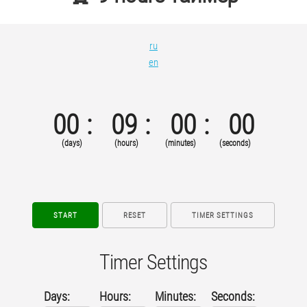
ru
en
00
09
00
00
(days)
(hours)
(minutes)
(seconds)
START
RESET
TIMER SETTINGS
Timer Settings
Days:
Hours:
Minutes:
Seconds: